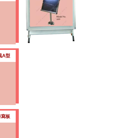
拮字板
風A型
易拉架
遮架
書寫板