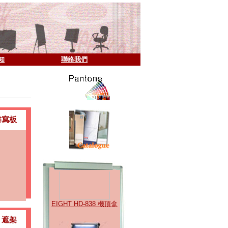
知
聯絡我們
書寫板
EIGHT HD-838 機頂盒
遮架