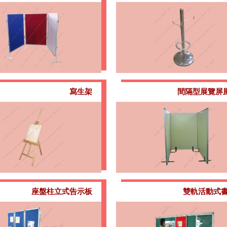
寫生架
間隔型展覽屏
座盤柱立式告示板
雙軌活動式