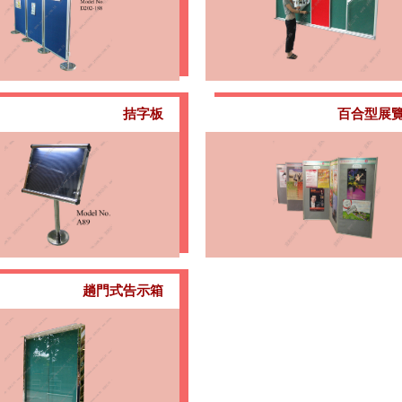
拮字板
百合型展
趟門式告示箱