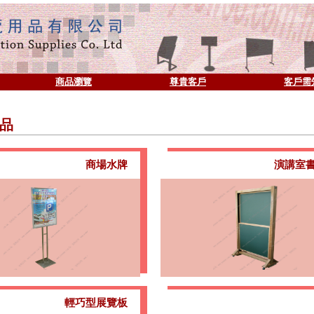
商品瀏覽
尊貴客戶
客戶需
品
商場水牌
演講室
輕巧型展覽板